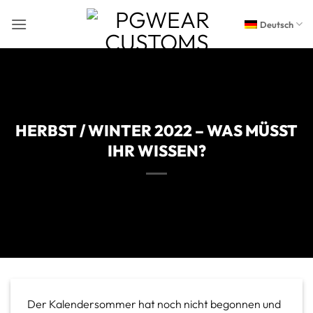
Zum
Inhalt
Deutsch
springen
HERBST / WINTER 2022 – WAS MÜSST
IHR WISSEN?
Der Kalendersommer hat noch nicht begonnen und