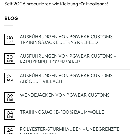
Seit 2006 produzieren wir Kleidung für Hooligans!
BLOG
AUSFÜHRUNGEN VON PGWEAR CUSTOMS-
06
Juni
TRAININGSJACKE ULTRAS KREFELD
Keine
Kommentare
AUSFÜHRUNGEN VON PGWEAR CUSTOMS –
30
zu
AUSFÜHRUNGEN
Mai
KAPUZENPULLOVER VAK-P
VON
PGWEAR
Keine
CUSTOMS-
Kommentare
AUSFÜHRUNGEN VON PGWEAR CUSTOMS –
24
TRAININGSJACKE
zu
ULTRAS
AUSFÜHRUNGEN
Mai
ABSOLUT VILLACH
KREFELD
VON
PGWEAR
Keine
CUSTOMS
Kommentare
WENDEJACKEN VON PGWEAR CUSTOMS
09
–
zu
KAPUZENPULLOVER
AUSFÜHRUNGEN
Mai
Keine
VAK-
VON
Kommentare
P
PGWEAR
zu
CUSTOMS
TRAININGSJACKE- 100 % BAUMWOLLE
04
WENDEJACKEN
–
VON
Mai
ABSOLUT
Keine
PGWEAR
VILLACH
Kommentare
CUSTOMS
zu
POLYESTER-STURMHAUBEN – UNBEGRENZTE
24
TRAININGSJACKE-
100
Apr.