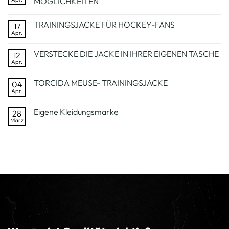
MÖGLICHKEITEN
%
Keine
BAUMWOLLE
Kommentare
TRAININGSJACKE FÜR HOCKEY-FANS
17
zu
POLYESTER-
Apr.
Keine
STURMHAUBEN
Kommentare
–
zu
UNBEGRENZTE
VERSTECKE DIE JACKE IN IHRER EIGENEN TASCHE
12
TRAININGSJACKE
MÖGLICHKEITEN
FÜR
Apr.
Keine
HOCKEY-
Kommentare
FANS
zu
TORCIDA MEUSE- TRAININGSJACKE
04
VERSTECKE
DIE
Apr.
Keine
JACKE
Kommentare
IN
zu
IHRER
Eigene Kleidungsmarke
28
TORCIDA
EIGENEN
MEUSE-
März
Keine
TASCHE
TRAININGSJACKE
Kommentare
zu
Eigene
Kleidungsmarke