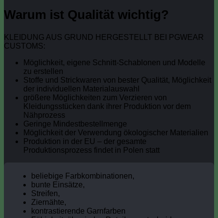
Warum ist Qualität wichtig?
KLEIDUNG AUS GRUND HERGESTELLT BEI PGWEAR
CUSTOMS:
Möglichkeit, eigene Schnitt-Schablonen und Modelle
zu erstellen
Stoffe und Strickwaren von bester Qualität, Möglichkeit
der individuellen Materialauswahl
größere Möglichkeiten zum Verzieren von
Kleidungsstücken dank ihrer Produktion vor dem
Nähprozess
Geringe Mindestbestellmenge
Möglichkeit der Verwendung ökologischer Materialien
Produktion in der EU – der gesamte
Produktionsprozess findet in Polen statt
beliebige Farbkombinationen,
bunte Einsätze,
Streifen,
Ziernähte,
kontrastierende Garnfarben