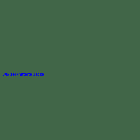
J46 zerknitterte Jacke
.