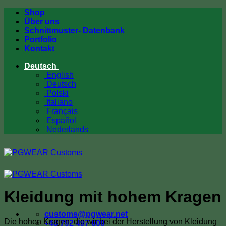
Zum
Shop
Inhalt
Über uns
springen
Schnittmuster- Datenbank
Portfolio
Kontakt
Deutsch
English
Deutsch
Polski
Italiano
Français
Español
Nederlands
Kleidung mit hohem Kragen
customs@pgwear.net
Die hohen Kragen, die wir bei der Herstellung von Kleidung
+48 792 497 600