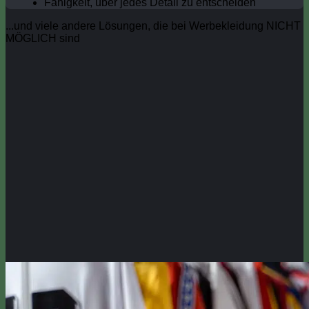
Fähigkeit, über jedes Detail zu entscheiden
...und viele andere Lösungen, die bei Werbekleidung NICHT
MÖGLICH sind