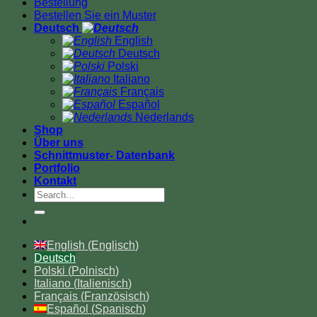
Bestellung
Bestellen Sie ein Muster
Deutsch
English
Deutsch
Polski
Italiano
Français
Español
Nederlands
Shop
Über uns
Schnittmuster- Datenbank
Portfolio
Kontakt
English
(
Englisch
)
Deutsch
Polski
(
Polnisch
)
Italiano
(
Italienisch
)
Français
(
Französisch
)
Español
(
Spanisch
)