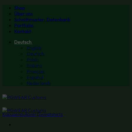
Zum
Shop
Inhalt
Über uns
springen
Schnittmuster- Datenbank
Portfolio
Kontakt
Deutsch
English
Deutsch
Polski
Italiano
Français
Español
Nederlands
Kapuzenpullover
|
Sweatshirts