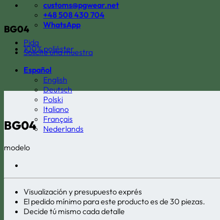
customs@pgwear.net
+48 508 430 704
WhatsApp
BG04
Pida
100% poliéster
Solicite una muestra
Español
English
Deutsch
Polski
Italiano
Français
BG04
Nederlands
modelo
Visualización y presupuesto exprés
El pedido mínimo para este producto es de 30 piezas.
Decide tú mismo cada detalle