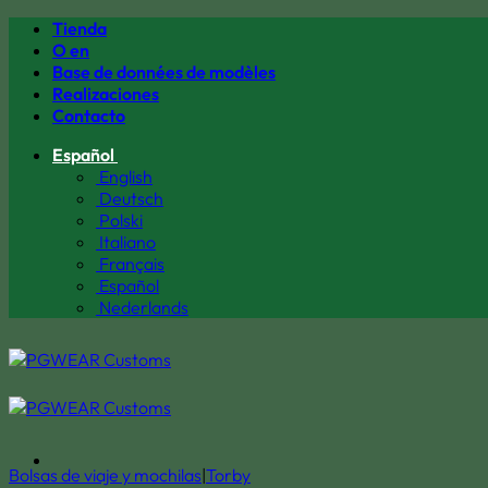
Saltar
Tienda
al
O en
contenido
Base de données de modèles
Realizaciones
Contacto
Español
English
Deutsch
Polski
Italiano
Français
Español
Nederlands
Bolsas de viaje y mochilas
|
Torby