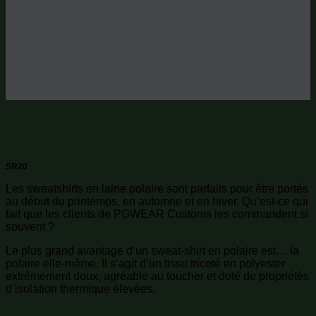
SR20
Les sweatshirts en laine polaire sont parfaits pour être portés
au début du printemps, en automne et en hiver. Qu’est-ce qui
fait que les clients de PGWEAR Customs les commandent si
souvent ?
Le plus grand avantage d’un sweat-shirt en polaire est… la
polaire elle-même. Il s’agit d’un tissu tricoté en polyester
extrêmement doux, agréable au toucher et doté de propriétés
d’isolation thermique élevées.