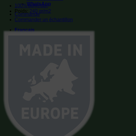
WhatsApp
100% polyester
Poids:
240 gr/m2
Commande
Commander un échantillon
Français
English
Deutsch
Polski
Italiano
Español
Nederlands