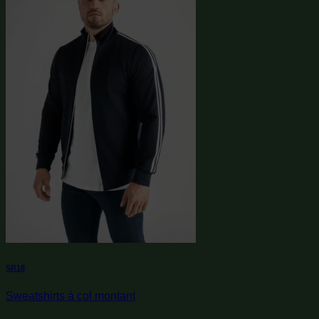
SR18
Sweatshirts à col montant