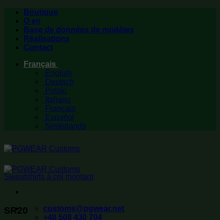
Passer
Boutique
au
O en
contenu
Base de données de modèles
Réalisations
Contact
Français
English
Deutsch
Polski
Italiano
Français
Español
Nederlands
Sweatshirts à col montant
customs@pgwear.net
SR20
+48 508 430 704