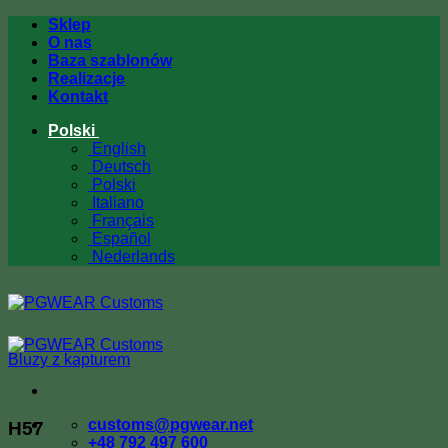
Przewiń
Sklep
do
O nas
zawartości
Baza szablonów
Realizacje
Kontakt
Polski
English
Deutsch
Polski
Italiano
Français
Español
Nederlands
Bluzy z kapturem
customs@pgwear.net
H57
+48 792 497 600