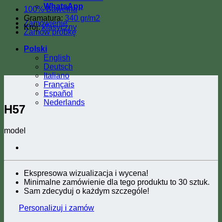
WhatsApp
100% Bawełna
Gramatura:
340 gr/m2
Zamówienie
Krój:
klasyczny
Zamów próbkę
Polski
English
Deutsch
Italiano
Français
Español
Nederlands
H57
model
Ekspresowa wizualizacja i wycena!
Minimalne zamówienie dla tego produktu to 30 sztuk.
Sam zdecyduj o każdym szczególe!
Personalizuj i zamów