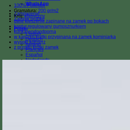
WhatsApp
100% Poliester
Gramatura:
200 gr/m2
Zamówienie
Krój:
klasyczny
Zamów próbkę
dwie kieszenie zapinane na zamek po bokach
kaptur regulowany gumosznurkiem
Polski
kurtka wodoodporna
English
w karczku kurtki przypinana na zamek kominiarka
Deutsch
wysoki kołnierz
Italiano
z przodu krótki zamek
Français
Español
Nederlands