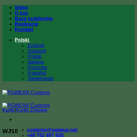
Przewiń
Sklep
do
O nas
zawartości
Baza szablonów
Realizacje
Kontakt
Polski
English
Deutsch
Polski
Italiano
Français
Español
Nederlands
Kurtki
|
Kurtki Zimowe
customs@pgwear.net
WJ10
+48 792 497 600