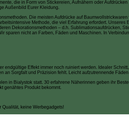
mente, die in Form von Stickereien, Aufnähern oder Aufdrücken
ige Außenbild Eurer Kleidung.
methoden. Die meisten Aufdrücke auf Baumwollstrickwaren we
, arbeitsintensive Methode, die viel Erfahrung erfordert. Unsere
anderen Dekorationsmethoden – d.h. Sublimationsaufdrücken, St
 Wir sparen nicht an Farben, Fäden und Maschinen. In Verbindung
r endgültige Effekt immer noch ruiniert werden. Idealer Schnit
an Sorgfalt und Präzision fehlt. Leicht aufzutrennende Fäden 
 in Bialystok statt. 30 erfahrene Näherinnen geben ihr Bestes
rfekt genähtes Produkt bekommt.
Qualität, keine Werbegadgets!