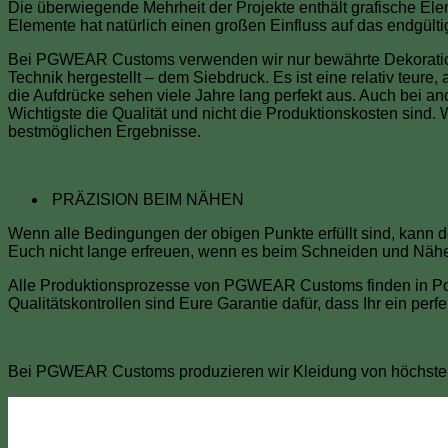
Die überwiegende Mehrheit der Projekte enthält grafische Ele
Elemente hat natürlich einen großen Einfluss auf das endgült
Bei PGWEAR Customs verwenden wir nur bewährte Dekorations
Technik hergestellt – dem Siebdruck. Es ist eine relativ teure
die Aufdrücke sehen viele Jahre lang perfekt aus. Auch bei 
Wichtigste die Qualität und nicht die Produktionskosten sind.
bestmöglichen Ergebnisse.
PRÄZISION BEIM NÄHEN
Wenn alle Bedingungen der obigen Punkte erfüllt sind, kann de
Euch nicht lange erfreuen, wenn es beim Schneiden und Nähen 
Alle Produktionsprozesse von PGWEAR Customs finden in Polen
Qualitätskontrollen sind Eure Garantie dafür, dass Ihr ein pe
Bei PGWEAR Customs produzieren wir Kleidung von höchster 