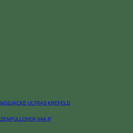
Keine
INGSJACKE ULTRAS KREFELD
Kommentare
zu
AUSFÜHRUNGEN
Keine
ZENPULLOVER VAK-P
VON
Kommentare
zu
PGWEAR