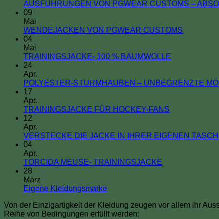
AUSFÜHRUNGEN VON PGWEAR CUSTOMS – ABSO
09
Mai
Keine
WENDEJACKEN VON PGWEAR CUSTOMS
Kommenta
04
zu
Mai
WENDEJ
Keine
TRAININGSJACKE- 100 % BAUMWOLLE
VON
Kommentare
24
zu
PGWEAR
Apr.
TRAININGSJ
CUSTOM
POLYESTER-STURMHAUBEN – UNBEGRENZTE MÖ
100
17
%
Apr.
BAUMWOLL
Keine
TRAININGSJACKE FÜR HOCKEY-FANS
Kommentare
12
zu
Apr.
TRAININGSJ
VERSTECKE DIE JACKE IN IHRER EIGENEN TASC
FÜR
04
HOCKEY-
Apr.
FANS
Keine
TORCIDA MEUSE- TRAININGSJACKE
Kommentare
28
zu
März
TORCIDA
Keine
Eigene Kleidungsmarke
MEUSE-
Kommentare
Von der Einzigartigkeit der Kleidung zeugen vor allem ihr Au
zu
TRAININGSJA
Reihe von Bedingungen erfüllt werden:
Eigene