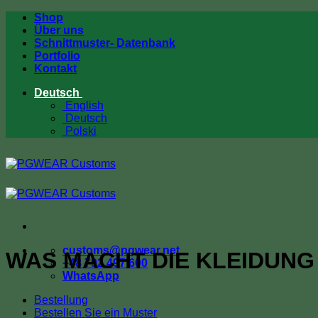
Zum
Shop
Inhalt
Über uns
springen
Schnittmuster- Datenbank
Portfolio
Kontakt
Deutsch
English
Deutsch
Polski
customs@pgwear.net
WAS MACHT DIE KLEIDUNG
+48 792 497 600
WhatsApp
Bestellung
Bestellen Sie ein Muster