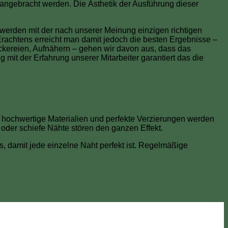
 angebracht werden. Die Ästhetik der Ausführung dieser
rden mit der nach unserer Meinung einzigen richtigen
s Erachtens erreicht man damit jedoch die besten Ergebnisse –
ickereien, Aufnähern – gehen wir davon aus, dass das
 mit der Erfahrung unserer Mitarbeiter garantiert das die
t, hochwertige Materialien und perfekte Verzierungen werden
oder schiefe Nähte stören den ganzen Effekt.
, damit jede einzelne Naht perfekt ist. Regelmäßige