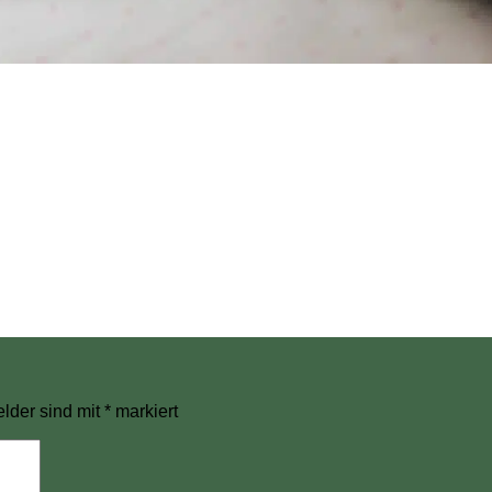
elder sind mit
*
markiert